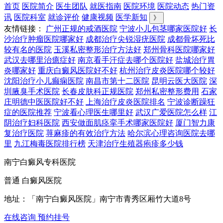
首页
医院简介
医生团队
就医指南
医院环境
医院动态
热门资
讯
医院科室
就诊评价
健康视频
医学新知
》
友情链接：
广州正规的戒酒医院
宁波小儿包茎哪家医院好
长
沙治疗肿瘤医院哪家好
成都治疗尖锐湿疣医院
成都骨坏死比
较有名的医院
玉溪私密整形治疗方法好
郑州骨科医院哪家好
武汉去哪里治癔症好
南京看手汗症去哪个医院好
盐城治疗胃
炎哪家好
重庆白癜风医院好不好
杭州治疗皮炎医院哪个较好
沈阳治疗小儿癫痫医院
南昌市第十二医院
昆明云医大医院
深
圳腋臭手术医院
长春皮肤科正规医院
郑州私密整形费用
石家
庄明德中医医院好不好
上海治疗皮炎医院排名
宁波诊断躁狂
症的医院推荐
宁波看心理医生哪里好
武汉广爱医院怎么样
江
阴治疗妇科医院
西安做面肌痉挛手术哪家医院好
厦门智力康
复治疗医院
荨麻疹的有效治疗方法
哈尔滨心理咨询医院去哪
里
九江梅毒医院排行榜
天津治疗生殖器疱疹多少钱
南宁白癜风专科医院
普通 白癜风医院
地址：「南宁白癜风医院」南宁市青秀区厢竹大道8号
在线咨询
预约挂号