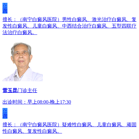
在
线
咨
询
擅长：（南宁白癜风医院）男性白癜风、激光治疗白癜风、复
发性白癜风、儿童白癜风、中西结合治疗白癜风、五型四联疗
法治疗白癜风。
雷玉昆
门诊主任
出诊时间：早上08:00-晚上17:30
在
线
咨
询
擅长：（南宁白癜风医院）疑难性白癜风、儿童白癜风、顽固
性白癜风、复发性白癜风。