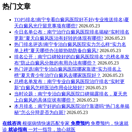
热门文章
TOP5排名!南宁专看白癜风医院好不好(专业推送排名)夏
天白癜风光疗留意事项有哪些?
2026.05.23
今日名单公布：南宁治疗白癜风医院排名揭秘“实时排名
更新”夏天白癜风医治有好转的体现有哪些?
2026.05.23
热门排名评选!南宁专治白癜风医院实力怎么样“实力名
单上榜”夏天哪些办法能协助防备白癜风?
2026.05.23
排名公开：南宁口碑较好的白癜风医院排名“总榜名单发
布”防止白癜风分散的有用办法有哪些？
2026.05.23
热门评选!南宁专治白癜风医院哪家靠谱“实力排名上
榜”夏天青少年治疗白癜风去哪家医院好？
2026.05.23
总榜名单发布：南宁专业白癜风医院治疗排名“实时更
新”白癜风怎样医治作用会比较好?
2026.05.23
当时论题：南宁专治白癜风医院口碑揭露排名，夏天患
上白癜风的具体症状有哪些？
2026.05.23
本月排名：南宁好的白癜风医院治疗靠谱吗“热门名单揭
秘”怎么分辩是否为白斑?
2026.05.23
在线咨询
根据病情快速匹配专家
免费预约
免费预约，快速就
诊
就诊指南
一对一指导，放心就医