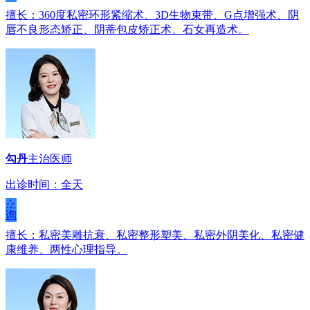
擅长：360度私密环形紧缩术、3D生物束带、G点增强术、阴
唇不良形态矫正、阴蒂包皮矫正术、石女再造术。
勾丹
主治医师
出诊时间：全天
在
线
咨
询
擅长：私密美雕抗衰、私密整形塑美、私密外阴美化、私密健
康维养、两性心理指导。