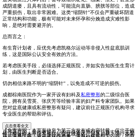
成阴道瘘，且具有流动性，可能流向直肠、膀胱等部位，造成
严重损伤，取出非常困难。这类“缩阴针”不仅会严重破坏阴道
正常结构和功能，极有可能对未来怀孕和分娩造成灾难性影
响，是绝对需要避开的。
总而言之：
有生育计划者，应优先考虑凯格尔运动等非侵入性盆底肌训
练，这是国际公认安全有效的方法。
若考虑医美手段，必须选择正规医院，并如实告知医生生育计
划，由医生判断是否适合。
切勿相信来路不明的“缩阴针”，以免造成不可逆的损伤。
成都棕南医院作为一家开设有妇科及
私密整形
的二级综合医
院，拥有吴雪英、张庆芳等经验丰富的妇产科专家团队。如果
您对盆底健康或私密整形有疑问，建议前往正规医疗机构寻求
专业医生的帮助和评估。
点击查看全文
【免责声明：本页面信息为第三方发布或内容转载，仅出于信
息传递目的，其作者观点、内容描述及原创度、真实性、完整
性、时效性本平台不作任何保证或承诺，涉及用药、治疗等问
题需谨遵医嘱！请读者仅作参考，并自行核实相关内容。如有