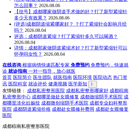
怎么回事？
2026.08.06
【挂号】成都哪家做阴道手术做的好？打了新型紧缩针
多少天有效果？
2026.08.06
[评选]成都阴道缩紧哪家好？ ？打了紧缩针会影响月经
吗？
2026.08.04
评选：成都阴道紧缩？打了紧缩针多久可以喝酒？
2026.08.04
详情：成都那家做阴道紧缩术好？打了新型紧缩针可以
怀孕吗女性？
2026.08.04
在线咨询
根据病情快速匹配专家
免费预约
免费预约，快速就
诊
就诊指南
一对一指导，放心就医
首页
医院简介
医生团队
就医指南
医院环境
医院动态
热门资
讯
医院科室
就诊评价
健康视频
医学新知
》
友情链接：
成都私密整形医院
成都私密整形哪家好
成都棕南
私密整形中心
成都哪里做处女膜修复
成都做缩阴手术医院
成
都哪里淡化妊娠纹
成都微创缩阴手术医院
成都专业妇科整形
医院
成都阴道紧缩价格
成都处女膜修补费用
成都处女膜修复
医院
成都棕南私密整形医院