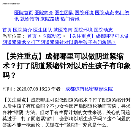
成都棕南私密整形医院
医院首页
医院简介
医生团队
医院环境
医院动态
热门资
讯
就诊指南
来院路线
热门资讯
首页
医院简介
医生团队
就医指南
医院环境
医院动态
当前位置：
首页
>
医院动态
>
【关注重点】成都哪里可以做
阴道紧缩术？打了阴道紧缩针对以后生孩子有印象吗？
【关注重点】成都哪里可以做阴道紧缩
术？打了阴道紧缩针对以后生孩子有印象
吗？
时间：2026.07.08 16:23
作者：
成都棕南私密整形医院
【关注重点】成都哪里可以做阴道紧缩术？打了阴道紧缩针对
以后生孩子有印象吗？不少女性因产后阴道松弛而苦恼，寻求
各种“缩阴”方法。但对于有生育计划的女性来说，关心的问题
莫过于：打了阴道紧缩针，会影响以后生孩子吗？这个问题的
答案不能一概而论，关键在于“紧缩针”究竟是什么。