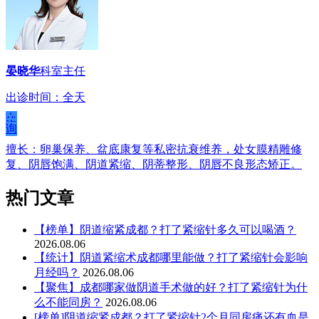
晏晓华
科室主任
出诊时间：全天
在
线
咨
询
擅长：卵巢保养、盆底康复等私密抗衰维养，处女膜精雕修
复、阴唇饱满、阴道紧缩、阴蒂整形、阴唇不良形态矫正。
热门文章
【榜单】阴道缩紧成都？打了紧缩针多久可以喝酒？
2026.08.06
【统计】阴道紧缩术成都哪里能做？打了紧缩针会影响
月经吗？
2026.08.06
【聚焦】成都哪家做阴道手术做的好？打了紧缩针为什
么不能同房？
2026.08.06
[榜单]阴道缩紧成都？打了紧缩针2个月同房痛还有血是