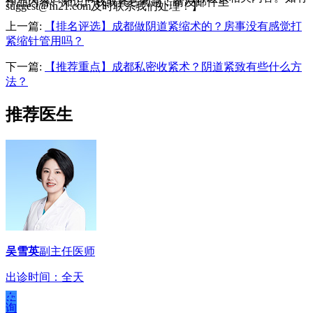
作品内容、知识产权或其它问题，请发邮件至
suggest@fh21.com及时联系我们处理！】
上一篇:
【排名评选】成都做阴道紧缩术的？房事没有感觉打
紧缩针管用吗？
下一篇:
【推荐重点】成都私密收紧术？阴道紧致有些什么方
法？
推荐医生
吴雪英
副主任医师
出诊时间：全天
在
线
咨
询