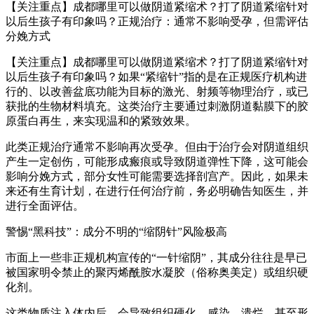
【关注重点】成都哪里可以做阴道紧缩术？打了阴道紧缩针对
以后生孩子有印象吗？正规治疗：通常不影响受孕，但需评估
分娩方式
【关注重点】成都哪里可以做阴道紧缩术？打了阴道紧缩针对
以后生孩子有印象吗？如果“紧缩针”指的是在正规医疗机构进
行的、以改善盆底功能为目标的激光、射频等物理治疗，或已
获批的生物材料填充。这类治疗主要通过刺激阴道黏膜下的胶
原蛋白再生，来实现温和的紧致效果。
此类正规治疗通常不影响再次受孕。但由于治疗会对阴道组织
产生一定创伤，可能形成瘢痕或导致阴道弹性下降，这可能会
影响分娩方式，部分女性可能需要选择剖宫产。因此，如果未
来还有生育计划，在进行任何治疗前，务必明确告知医生，并
进行全面评估。
警惕“黑科技”：成分不明的“缩阴针”风险极高
市面上一些非正规机构宣传的“一针缩阴”，其成分往往是早已
被国家明令禁止的聚丙烯酰胺水凝胶（俗称奥美定）或组织硬
化剂。
这类物质注入体内后，会导致组织硬化、感染、溃烂，甚至形