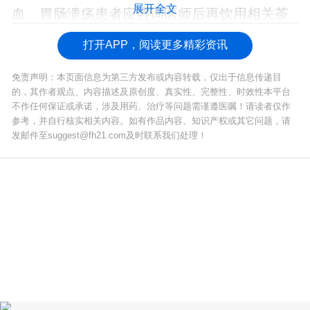
展开全文
血、胃肠溃疡患者应咨询医师后再饮用相关茶
品。
打开APP，阅读更多精彩资讯
免责声明：本页面信息为第三方发布或内容转载，仅出于信息传递目
的，其作者观点、内容描述及原创度、真实性、完整性、时效性本平台
不作任何保证或承诺，涉及用药、治疗等问题需谨遵医嘱！请读者仅作
参考，并自行核实相关内容。如有作品内容、知识产权或其它问题，请
发邮件至suggest@fh21.com及时联系我们处理！