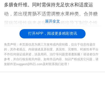
多膳食纤维。同时需保持充足饮水和适度运
动，若出现胃肠不适需调整水果种类。合并糖
展开全文
尿病等慢性病患者应在营养师指导下制定个性
化水果摄入方案。
打开APP，阅读更多精彩资讯
免责声明：本页面信息为第三方发布或内容转载，仅出于信息传递目
的，其作者观点、内容描述及原创度、真实性、完整性、时效性本平台
不作任何保证或承诺，涉及用药、治疗等问题需谨遵医嘱！请读者仅作
参考，并自行核实相关内容。如有作品内容、知识产权或其它问题，请
发邮件至suggest@fh21.com及时联系我们处理！