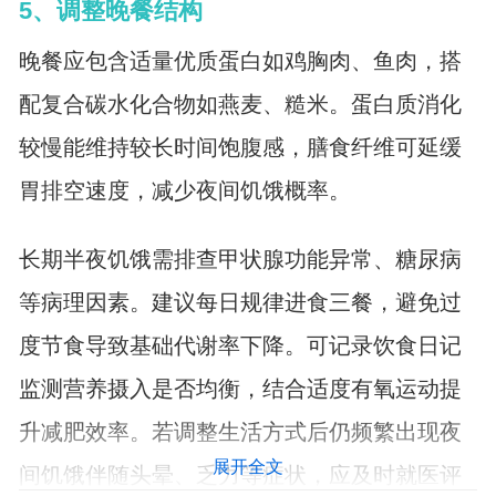
5、调整晚餐结构
晚餐应包含适量优质蛋白如鸡胸肉、鱼肉，搭
配复合碳水化合物如燕麦、糙米。蛋白质消化
较慢能维持较长时间饱腹感，膳食纤维可延缓
胃排空速度，减少夜间饥饿概率。
长期半夜饥饿需排查甲状腺功能异常、糖尿病
等病理因素。建议每日规律进食三餐，避免过
度节食导致基础代谢率下降。可记录饮食日记
监测营养摄入是否均衡，结合适度有氧运动提
升减肥效率。若调整生活方式后仍频繁出现夜
展开全文
间饥饿伴随头晕、乏力等症状，应及时就医评