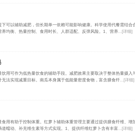
提下可以辅助减肥，但长期单一依赖可能影响健康。科学使用代餐需结合
养均衡、热量控制、食用时长、人群适配、反弹风险。1、营养...
[详细]
吗
量饮用可作为低热量饮食的辅助手段。减肥效果主要取决于整体热量摄入
无法实现减重目标。南瓜本身属于低能量密度食物，富含膳食纤...
[详细]
量食用有助于控制体重。红萝卜辅助体重管理主要通过提供膳食纤维、增
道蠕动、补充维生素等方式实现。1、提供纤维红萝卜含有丰富...
[详细]