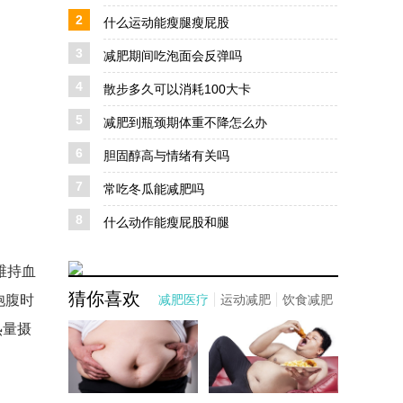
2
什么运动能瘦腿瘦屁股
3
减肥期间吃泡面会反弹吗
4
散步多久可以消耗100大卡
5
减肥到瓶颈期体重不降怎么办
6
胆固醇高与情绪有关吗
7
常吃冬瓜能减肥吗
8
什么动作能瘦屁股和腿
维持血
猜你喜欢
饱腹时
减肥医疗
运动减肥
饮食减肥
热量摄