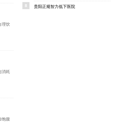
8
贵阳正规智力低下医院
合理饮
与消耗
加饱腹