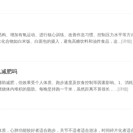
结构、增加有氧运动、进行核心训练、改善作息习惯、控制压力水平等方
水化合物如白米饭、白面包的摄入，避免高糖饮料和油炸食品，这...
[详细]
以减肥吗
辅助减肥，但效果受个人体质、跑步速度及饮食控制等因素影响。1、消
烧体内堆积的脂肪。每晚坚持跑一千米，虽然距离不算很长，...
[详细]
体质，心肺功能较好者适合跑步，关节不适者适合游泳，时间碎片化者适