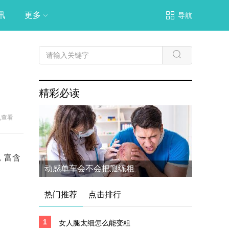
讯
更多
导航
精彩必读
机查看
，富含
动感单车会不会把腿练粗
热门推荐
点击排行
1
女人腿太细怎么能变粗