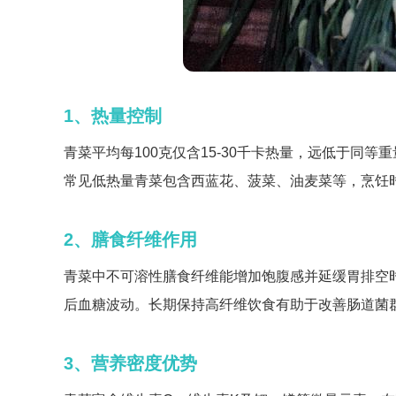
1、热量控制
青菜平均每100克仅含15-30千卡热量，远低于同
常见低热量青菜包含西蓝花、菠菜、油麦菜等，烹饪
2、膳食纤维作用
青菜中不可溶性膳食纤维能增加饱腹感并延缓胃排空时
后血糖波动。长期保持高纤维饮食有助于改善肠道菌
3、营养密度优势