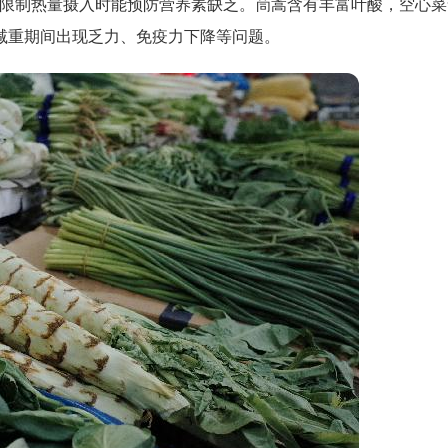
在限制热量摄入时能预防营养素缺乏。茼蒿含有丰富叶酸，空心菜
减重期间出现乏力、免疫力下降等问题。