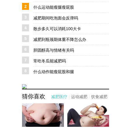
2
什么运动能瘦腿瘦屁股
3
减肥期间吃泡面会反弹吗
4
散步多久可以消耗100大卡
5
减肥到瓶颈期体重不降怎么办
6
胆固醇高与情绪有关吗
7
常吃冬瓜能减肥吗
8
什么动作能瘦屁股和腿
猜你喜欢
减肥医疗
运动减肥
饮食减肥