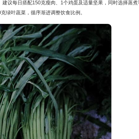
建议每日搭配150克瘦肉、1个鸡蛋及适量坚果，同时选择蒸煮
0克绿叶蔬菜，循序渐进调整饮食比例。