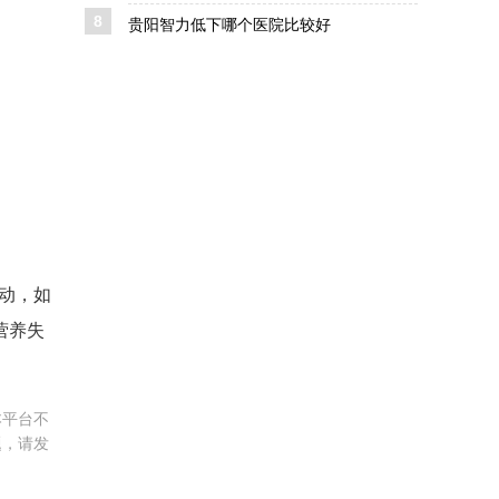
8
贵阳智力低下哪个医院比较好
运动，如
营养失
本平台不
题，请发