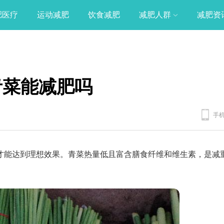
肥医疗
运动减肥
饮食减肥
减肥人群
减肥资
青菜能减肥吗
手
才能达到理想效果。青菜热量低且富含膳食纤维和维生素，是减