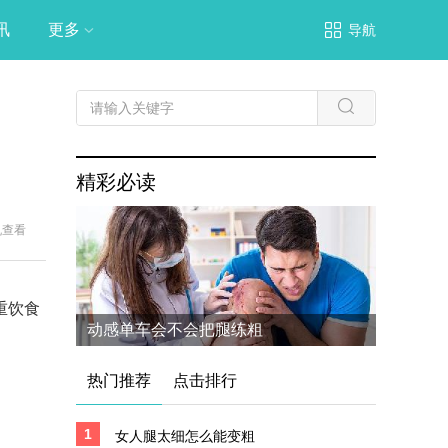
讯
更多
导航
精彩必读
机查看
重饮食
动感单车会不会把腿练粗
热门推荐
点击排行
1
女人腿太细怎么能变粗