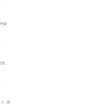
性平味
更佳。
。1、荷