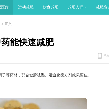
肥医疗
运动减肥
饮食减肥
减肥人群
减肥资
>
正文
中药能快速减肥
手
明子等药材，配合健脾祛湿、活血化瘀方剂效果更佳。