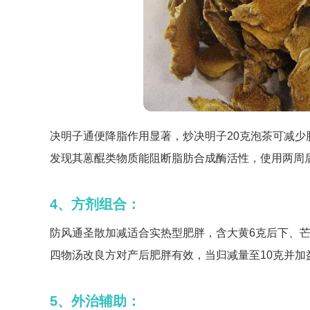
决明子通便降脂作用显著，炒决明子20克泡茶可减少
发现其蒽醌类物质能阻断脂肪合成酶活性，使用两周
4、方剂组合：
防风通圣散加减适合实热型肥胖，含大黄6克后下、
四物汤改良方对产后肥胖有效，当归减量至10克并加
5、外治辅助：