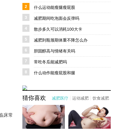
2
什么运动能瘦腿瘦屁股
3
减肥期间吃泡面会反弹吗
4
散步多久可以消耗100大卡
5
减肥到瓶颈期体重不降怎么办
6
胆固醇高与情绪有关吗
7
常吃冬瓜能减肥吗
8
什么动作能瘦屁股和腿
猜你喜欢
减肥医疗
运动减肥
饮食减肥
临床常