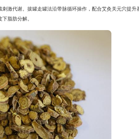
续刺激代谢。拔罐走罐法沿带脉循环操作，配合艾灸关元穴提升
进皮下脂肪分解。