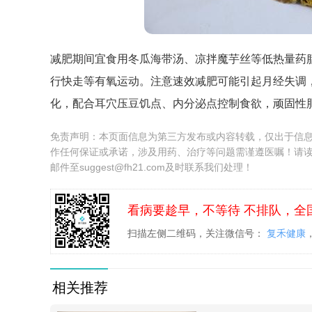
减肥期间宜食用冬瓜海带汤、凉拌魔芋丝等低热量药膳
行快走等有氧运动。注意速效减肥可能引起月经失调
化，配合耳穴压豆饥点、内分泌点控制食欲，顽固性
免责声明：本页面信息为第三方发布或内容转载，仅出于信
作任何保证或承诺，涉及用药、治疗等问题需谨遵医嘱！请
邮件至suggest@fh21.com及时联系我们处理！
看病要趁早，不等待 不排队，全
扫描左侧二维码，关注微信号：
复禾健康
相关推荐