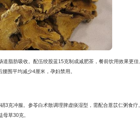
肠道脂肪吸收。配伍绞股蓝15克制成减肥茶，餐前饮用效果更佳
后腰围平均减少4厘米，孕妇禁用。
芒硝3克冲服。参苓白术散调理脾虚痰湿型，需配合薏苡仁粥食疗
益母草30克。