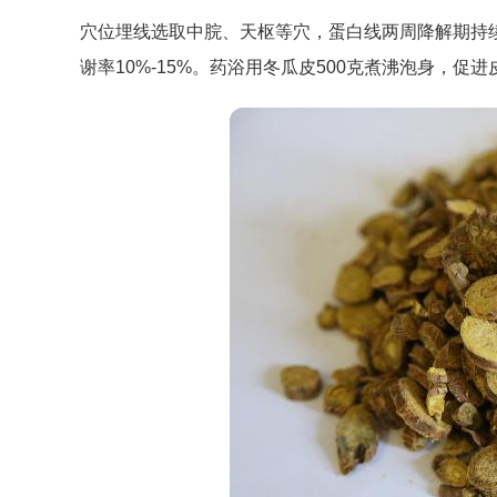
穴位埋线选取中脘、天枢等穴，蛋白线两周降解期持
谢率10%-15%。药浴用冬瓜皮500克煮沸泡身，促