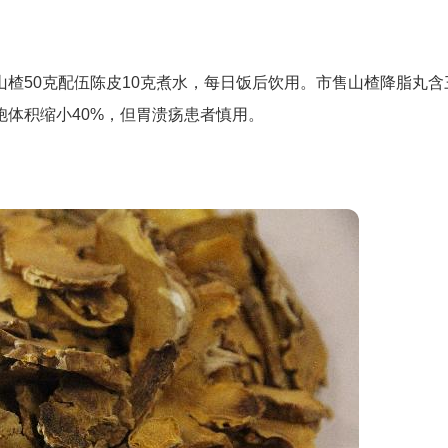
楂50克配伍陈皮10克煮水，每日饭后饮用。市售山楂降脂丸含
体积缩小40%，但胃溃疡患者慎用。