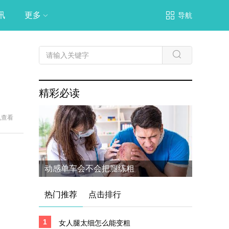
讯
更多
导航
精彩必读
机查看
动感单车会不会把腿练粗
热门推荐
点击排行
1
女人腿太细怎么能变粗