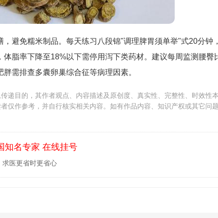
，避免糯米制品。每天练习八段锦"调理脾胃须单举"式20分钟
，体脂率下降至18%以下需停用泻下类药材。建议每周监测腰臀
肥胖需排查多囊卵巢综合征等病理因素。
息传递目的，其作者观点、内容描述及原创度、真实性、完整性、时效性
读者仅作参考，并自行核实相关内容。如有作品内容、知识产权或其它问
国知名专家 在线挂号
，求医更省时更省心