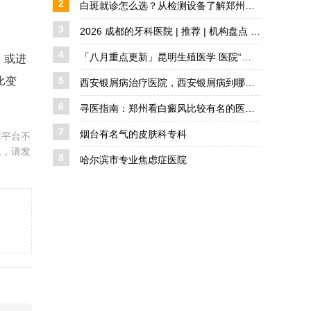
2
白斑就诊怎么选？从检测设备了解郑州西京白癜风医院
3
2026 成都的牙科医院 | 推荐 | 机构盘点 详解
4
「八月重点更新」昆明生殖医学 医院“公开宣布”35岁备孕要做哪些检查?
，或进
比变
5
西安银屑病治疗医院，西安银屑病到哪医好，西安银屑病去哪治疗好
6
寻医指南：郑州看白癜风比较有名的医院是哪家？实地探访郑州西京的诊疗实力
7
烟台有名气的皮肤科专科
本平台不
题，请发
8
哈尔滨市专业焦虑症医院